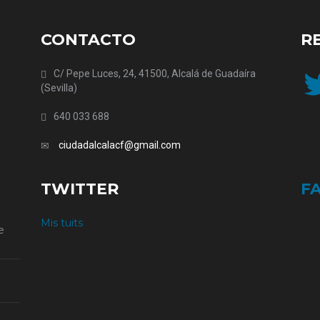
CONTACTO
R
Twit
C/ Pepe Luces, 24, 41500, Alcalá de Guadaíra
(Sevilla)
640 033 688
ciudadalcalacf@gmail.com
TWITTER
F
Mis tuits
e