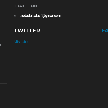
640 033 688
ciudadalcalacf@gmail.com
TWITTER
F
Mis tuits
e