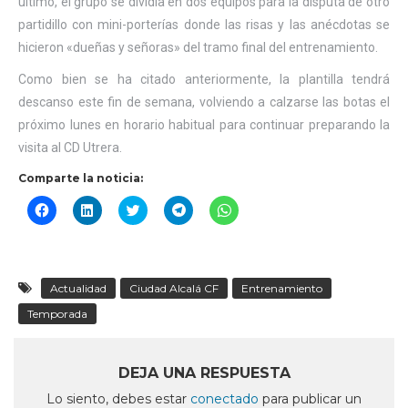
último, el grupo se dividía en dos equipos para la disputa de otro
partidillo con mini-porterías donde las risas y las anécdotas se
hicieron «dueñas y señoras» del tramo final del entrenamiento.
Como bien se ha citado anteriormente, la plantilla tendrá
descanso este fin de semana, volviendo a calzarse las botas el
próximo lunes en horario habitual para continuar preparando la
visita al CD Utrera.
Comparte la noticia:
Haz
Haz
Haz
Haz
Haz
clic
clic
clic
clic
clic
para
para
para
para
para
compartir
compartir
compartir
compartir
compartir
en
en
en
en
en
Facebook
LinkedIn
Twitter
Telegram
WhatsApp
(Se
(Se
(Se
(Se
(Se
Actualidad
Ciudad Alcalá CF
Entrenamiento
abre
abre
abre
abre
abre
en
en
en
en
en
Temporada
una
una
una
una
una
ventana
ventana
ventana
ventana
ventana
nueva)
nueva)
nueva)
nueva)
nueva)
DEJA UNA RESPUESTA
Lo siento, debes estar
conectado
para publicar un