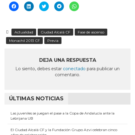
Haz
Haz
Haz
Haz
Haz
clic
clic
clic
clic
clic
para
para
para
para
para
compartir
compartir
compartir
compartir
compartir
en
en
en
en
en
Facebook
LinkedIn
Twitter
Telegram
WhatsApp
(Se
(Se
(Se
(Se
(Se
Actualidad
Ciudad Alcalá CF
Fase de ascenso
abre
abre
abre
abre
abre
en
en
en
en
en
Monachil 2013 CF
Previa
una
una
una
una
una
ventana
ventana
ventana
ventana
ventana
nueva)
nueva)
nueva)
nueva)
nueva)
DEJA UNA RESPUESTA
Lo siento, debes estar
conectado
para publicar un
comentario.
ÚLTIMAS NOTICIAS
Las juveniles se juegan el pase a la Copa de Andalucía ante la
Lebrijana UB
El Ciudad Alcalá CF y la Fundación Grupo Azvi celebran cinco
años de colaboración