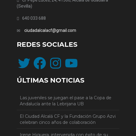
C/ Pepe Luces, 24, 41500, Alcalá de Guadaíra
(Sevilla)
640 033 688
ciudadalcalacf@gmail.com
REDES SOCIALES
Twitter
Facebook
Instagram
YouTube
ÚLTIMAS NOTICIAS
Las juveniles se juegan el pase a la Copa de
Andalucía ante la Lebrijana UB
El Ciudad Alcalá CF y la Fundación Grupo Azvi
celebran cinco años de colaboración
Irene Higuera, intervenida con éxito de su