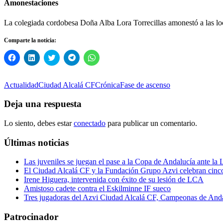
Amonestaciones
La colegiada cordobesa Doña Alba Lora Torrecillas amonestó a las local
Comparte la noticia:
Haz
Haz
Haz
Haz
Haz
clic
clic
clic
clic
clic
para
para
para
para
para
compartir
compartir
compartir
compartir
compartir
en
en
en
en
en
Actualidad
Ciudad Alcalá CF
Crónica
Fase de ascenso
Facebook
LinkedIn
Twitter
Telegram
WhatsApp
(Se
(Se
(Se
(Se
(Se
abre
abre
abre
abre
abre
Deja una respuesta
en
en
en
en
en
una
una
una
una
una
ventana
ventana
ventana
ventana
ventana
Lo siento, debes estar
conectado
para publicar un comentario.
nueva)
nueva)
nueva)
nueva)
nueva)
Últimas noticias
Las juveniles se juegan el pase a la Copa de Andalucía ante la
El Ciudad Alcalá CF y la Fundación Grupo Azvi celebran cinc
Irene Higuera, intervenida con éxito de su lesión de LCA
Amistoso cadete contra el Eskilminne IF sueco
Tres jugadoras del Azvi Ciudad Alcalá CF, Campeonas de And
Patrocinador