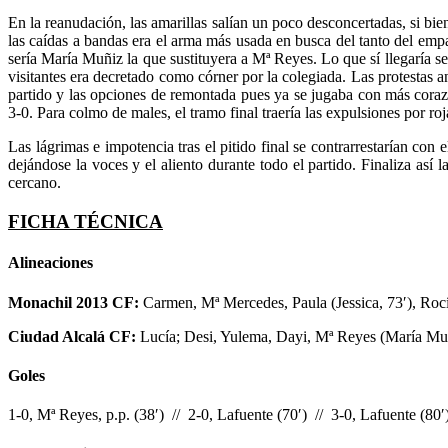
En la reanudación, las amarillas salían un poco desconcertadas, si bi
las caídas a bandas era el arma más usada en busca del tanto del empat
sería María Muñiz la que sustituyera a Mª Reyes. Lo que sí llegaría se
visitantes era decretado como córner por la colegiada. Las protestas a
partido y las opciones de remontada pues ya se jugaba con más corazó
3-0. Para colmo de males, el tramo final traería las expulsiones por ro
Las lágrimas e impotencia tras el pitido final se contrarrestarían con 
dejándose la voces y el aliento durante todo el partido. Finaliza a
cercano.
FICHA TÉCNICA
Alineaciones
Monachil 2013 CF:
Carmen, Mª Mercedes, Paula (Jessica, 73′), Rocío
Ciudad Alcalá CF:
Lucía; Desi, Yulema, Dayi, Mª Reyes (María Muñiz
Goles
1-0, Mª Reyes, p.p. (38′) // 2-0, Lafuente (70′) // 3-0, Lafuente (80′