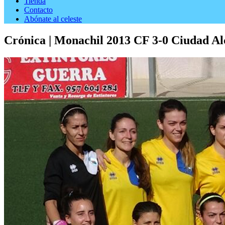
Tienda
Contacto
Abónate al celeste
Crónica | Monachil 2013 CF 3-0 Ciudad Al