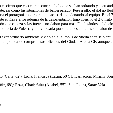
en es cierto que con el transcurrir del choque se iban soltando y acercá
e, así como las situaciones de balón parado. Pese a ello, el gol no lle
ría el protagonismo arbitral que acabaría condenando al equipo. En el 70
nte el grave error además de la desorientación trajo consigo el 2-0 fruto
n que cabeza y las fuerzas no daban para más. Finalizándose el duelo, 
ja directa de Yulema y la rival Carla por diferentes entradas sin balón 
el extraordinario ambiente vivido en el autobús de vuelta entre la plant
sí la temporada de compromisos oficiales del Ciudad Alcalá CF, aunque 
 (Carla, 62′), Lidia, Francisca (Laura, 50′), Encarnación, Miriam, Soni
, 68′); Rosa, Chari; Saira (Anabel, 55′), San, Laura, Saray Vela.
)