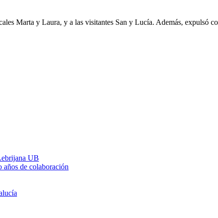
es Marta y Laura, y a las visitantes San y Lucía. Además, expulsó con r
 Lebrijana UB
o años de colaboración
alucía