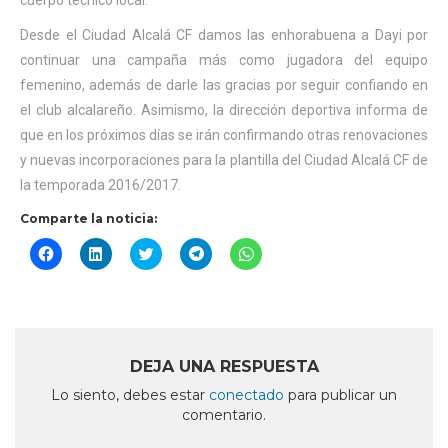
cuerpo técnico local.
Desde el Ciudad Alcalá CF damos las enhorabuena a Dayi por
continuar una campaña más como jugadora del equipo
femenino, además de darle las gracias por seguir confiando en
el club alcalareño. Asimismo, la dirección deportiva informa de
que en los próximos días se irán confirmando otras renovaciones
y nuevas incorporaciones para la plantilla del Ciudad Alcalá CF de
la temporada 2016/2017.
Comparte la noticia:
Haz
Haz
Haz
Haz
Haz
clic
clic
clic
clic
clic
para
para
para
para
para
compartir
compartir
compartir
compartir
compartir
en
en
en
en
en
Facebook
LinkedIn
Twitter
Telegram
WhatsApp
(Se
(Se
(Se
(Se
(Se
abre
abre
abre
abre
abre
en
en
en
en
en
DEJA UNA RESPUESTA
una
una
una
una
una
ventana
ventana
ventana
ventana
ventana
Lo siento, debes estar
conectado
para publicar un
nueva)
nueva)
nueva)
nueva)
nueva)
comentario.