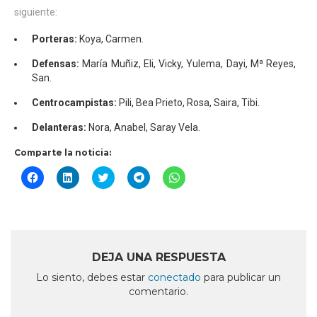
siguiente:
Porteras:
Koya, Carmen.
Defensas:
María Muñiz, Eli, Vicky, Yulema, Dayi, Mª Reyes,
San.
Centrocampistas:
Pili, Bea Prieto, Rosa, Saira, Tibi.
Delanteras:
Nora, Anabel, Saray Vela.
Comparte la noticia:
Haz
Haz
Haz
Haz
Haz
clic
clic
clic
clic
clic
para
para
para
para
para
compartir
compartir
compartir
compartir
compartir
en
en
en
en
en
Facebook
LinkedIn
Twitter
Telegram
WhatsApp
(Se
(Se
(Se
(Se
(Se
abre
abre
abre
abre
abre
en
en
en
en
en
DEJA UNA RESPUESTA
una
una
una
una
una
ventana
ventana
ventana
ventana
ventana
Lo siento, debes estar
conectado
para publicar un
nueva)
nueva)
nueva)
nueva)
nueva)
comentario.