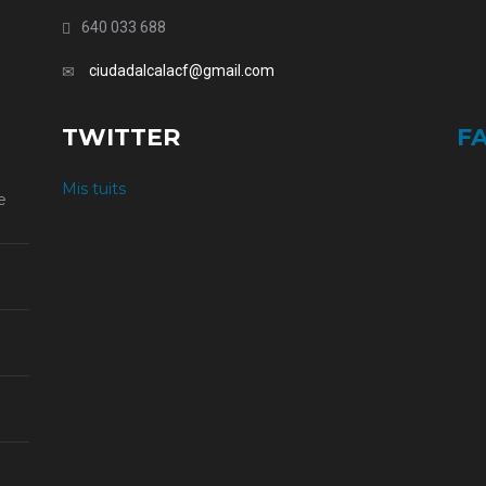
640 033 688
ciudadalcalacf@gmail.com
TWITTER
F
Mis tuits
e