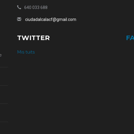
640 033 688
ciudadalcalacf@gmail.com
TWITTER
F
Mis tuits
e