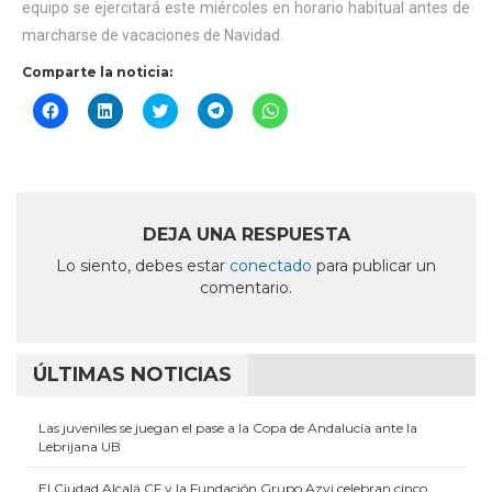
equipo se ejercitará este miércoles en horario habitual antes de
marcharse de vacaciones de Navidad.
Comparte la noticia:
Haz
Haz
Haz
Haz
Haz
clic
clic
clic
clic
clic
para
para
para
para
para
compartir
compartir
compartir
compartir
compartir
en
en
en
en
en
Facebook
LinkedIn
Twitter
Telegram
WhatsApp
(Se
(Se
(Se
(Se
(Se
abre
abre
abre
abre
abre
en
en
en
en
en
DEJA UNA RESPUESTA
una
una
una
una
una
ventana
ventana
ventana
ventana
ventana
Lo siento, debes estar
conectado
para publicar un
nueva)
nueva)
nueva)
nueva)
nueva)
comentario.
ÚLTIMAS NOTICIAS
Las juveniles se juegan el pase a la Copa de Andalucía ante la
Lebrijana UB
El Ciudad Alcalá CF y la Fundación Grupo Azvi celebran cinco