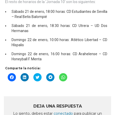
El resto de horarios de la ‘Jornada 10’ son los siguientes:
Sábado 21 de enero, 18:00 horas: CD Estudiantes de Sevilla
– Real Betis Balompié
Sábado 21 de enero, 18:30 horas: CD Utrera – UD Dos
Hermanas
Domingo 22 de enero, 10:00 horas: Atlético Libertad – CD
Híspalis
Domingo 22 de enero, 16:00 horas: CD Arahelense – CD
Honeyball F. Menta
Comparte la noticia:
Haz
Haz
Haz
Haz
Haz
clic
clic
clic
clic
clic
para
para
para
para
para
compartir
compartir
compartir
compartir
compartir
en
en
en
en
en
Facebook
LinkedIn
Twitter
Telegram
WhatsApp
(Se
(Se
(Se
(Se
(Se
abre
abre
abre
abre
abre
en
en
en
en
en
DEJA UNA RESPUESTA
una
una
una
una
una
ventana
ventana
ventana
ventana
ventana
Lo siento, debes estar
conectado
para publicar un