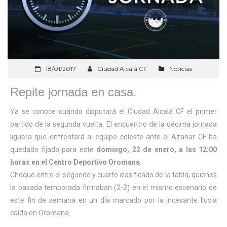
18/01/2017
Ciudad Alcalá CF
Noticias
Repite jornada en casa.
Ya se conoce cuándo disputará el Ciudad Alcalá CF el primer
partido de la segunda vuelta. El encuentro de la décima jornada
liguera que enfrentará al equipo celeste ante el Azahar CF ha
quedado fijado para este
domingo, 22 de enero, a las 12:00
horas en el Centro Deportivo Oromana
.
Choque entre el segundo y cuarto clasificado de la tabla, quienes
la pasada temporada firmaban (2-2) en el mismo escenario de
este fin de semana en un día marcado por la incesante lluvia
caída en Oromana.