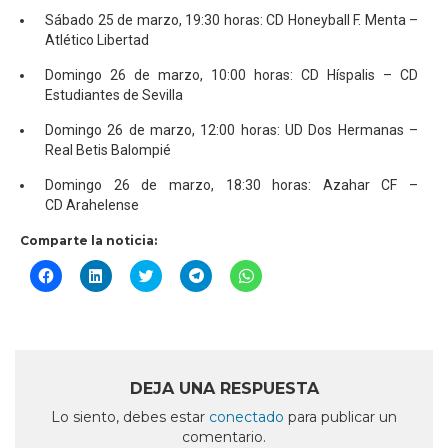
Sábado 25 de marzo, 19:30 horas: CD Honeyball F. Menta –
Atlético Libertad
Domingo 26 de marzo, 10:00 horas: CD Híspalis – CD
Estudiantes de Sevilla
Domingo 26 de marzo, 12:00 horas: UD Dos Hermanas –
Real Betis Balompié
Domingo 26 de marzo, 18:30 horas: Azahar CF –
CD Arahelense
Comparte la noticia:
Haz
Haz
Haz
Haz
Haz
clic
clic
clic
clic
clic
para
para
para
para
para
compartir
compartir
compartir
compartir
compartir
en
en
en
en
en
Facebook
LinkedIn
Twitter
Telegram
WhatsApp
(Se
(Se
(Se
(Se
(Se
abre
abre
abre
abre
abre
en
en
en
en
en
DEJA UNA RESPUESTA
una
una
una
una
una
ventana
ventana
ventana
ventana
ventana
Lo siento, debes estar
conectado
para publicar un
nueva)
nueva)
nueva)
nueva)
nueva)
comentario.