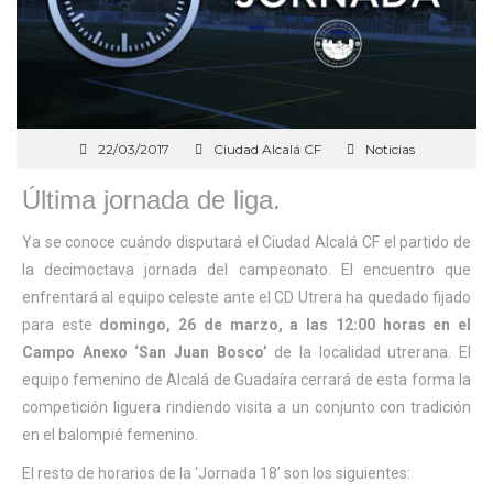
22/03/2017
Ciudad Alcalá CF
Noticias
Última jornada de liga.
Ya se conoce cuándo disputará el Ciudad Alcalá CF el partido de
la decimoctava jornada del campeonato. El encuentro que
enfrentará al equipo celeste ante el CD Utrera ha quedado fijado
para este
domingo
, 26 de marzo, a las 12:00 horas en el
Campo Anexo ‘San Juan Bosco’
de la localidad utrerana. El
equipo femenino de Alcalá de Guadaíra cerrará de esta forma la
competición liguera rindiendo visita a un conjunto con tradición
en el balompié femenino.
El resto de horarios de la ‘Jornada 18’ son los siguientes: