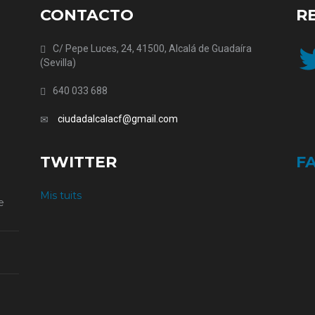
CONTACTO
R
Twit
C/ Pepe Luces, 24, 41500, Alcalá de Guadaíra
(Sevilla)
640 033 688
ciudadalcalacf@gmail.com
TWITTER
F
Mis tuits
e