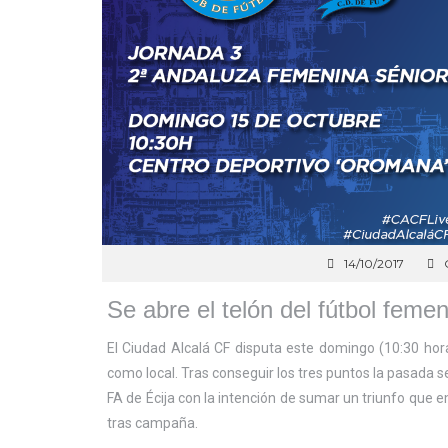
14/10/2017
Se abre el telón del fútbol femen
El Ciudad Alcalá CF disputa este domingo (10:30 hor
como local. Tras conseguir los tres puntos la pasada se
FA de Écija con la intención de sumar un triunfo qu
tras campaña.