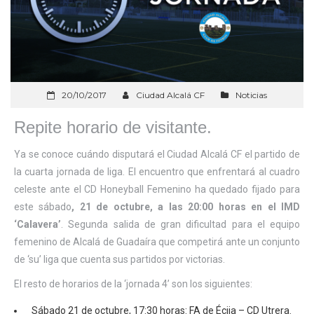
20/10/2017
Ciudad Alcalá CF
Noticias
Repite horario de visitante.
Ya se conoce cuándo disputará el Ciudad Alcalá CF el partido de
la cuarta jornada de liga. El encuentro que enfrentará al cuadro
celeste ante el CD Honeyball Femenino ha quedado fijado para
este sábado
, 21 de octubre, a las 20:00 horas en el IMD
‘Calavera’
. Segunda salida de gran dificultad para el equipo
femenino de Alcalá de Guadaíra que competirá ante un conjunto
de ‘su’ liga que cuenta sus partidos por victorias.
El resto de horarios de la ‘jornada 4’ son los siguientes:
Sábado 21 de octubre, 17:30 horas: FA de Écija – CD Utrera.