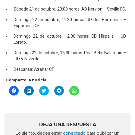
Sábado 21 de octubre, 20:00 horas: AD Nervión – Sevilla FC.
Domingo 22 de octubre, 11:30 horas: UD Dos Hermanas –
Espartinas CF.
Domingo 22 de octubre, 12:00 horas: CD Híspalis – UD
Loreto.
Domingo 22 de octubre, 16:30 horas: Real Betis Balompié –
UD Villaverde.
Descansa: Azahar CF.
Comparte la noticia:
Haz
Haz
Haz
Haz
Haz
clic
clic
clic
clic
clic
para
para
para
para
para
compartir
compartir
compartir
compartir
compartir
en
en
en
en
en
Facebook
LinkedIn
Twitter
Telegram
WhatsApp
(Se
(Se
(Se
(Se
(Se
abre
abre
abre
abre
abre
en
en
en
en
en
DEJA UNA RESPUESTA
una
una
una
una
una
ventana
ventana
ventana
ventana
ventana
Lo siento, debes estar
conectado
para publicar un