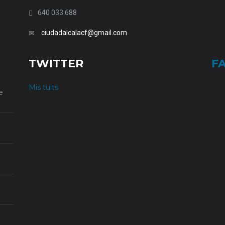
640 033 688
ciudadalcalacf@gmail.com
TWITTER
F
Mis tuits
e