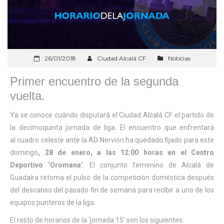
26/01/2018
Ciudad Alcalá CF
Noticias
Primer encuentro de la segunda
vuelta.
Ya se conoce cuándo disputará el Ciudad Alcalá CF el partido de
la decimoquinta jornada de liga. El encuentro que enfrentará
al cuadro celeste ante la AD Nervión ha quedado fijado para este
domingo
, 28 de enero, a las 12:00 horas en el Centro
Deportivo ‘Oromana’
. El conjunto femenino de Alcalá de
Guadaíra retoma el pulso de la competición doméstica después
del descanso del pasado fin de semana para recibir a uno de los
equipos punteros de la liga.
El resto de horarios de la ‘jornada 15’ son los siguientes: