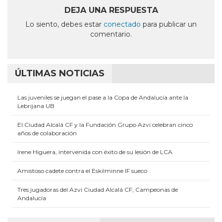
abre
abre
abre
abre
abre
en
en
en
en
en
DEJA UNA RESPUESTA
una
una
una
una
una
ventana
ventana
ventana
ventana
ventana
Lo siento, debes estar
conectado
para publicar un
nueva)
nueva)
nueva)
nueva)
nueva)
comentario.
ÚLTIMAS NOTICIAS
Las juveniles se juegan el pase a la Copa de Andalucía ante la
Lebrijana UB
El Ciudad Alcalá CF y la Fundación Grupo Azvi celebran cinco
años de colaboración
Irene Higuera, intervenida con éxito de su lesión de LCA
Amistoso cadete contra el Eskilminne IF sueco
Tres jugadoras del Azvi Ciudad Alcalá CF, Campeonas de
Andalucía