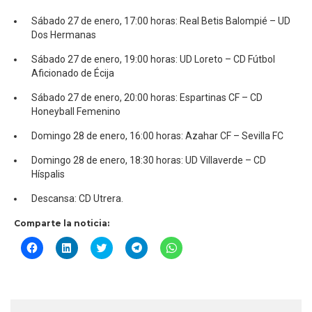
Sábado 27 de enero, 17:00 horas: Real Betis Balompié – UD
Dos Hermanas
Sábado 27 de enero, 19:00 horas: UD Loreto – CD Fútbol
Aficionado de Écija
Sábado 27 de enero, 20:00 horas: Espartinas CF – CD
Honeyball Femenino
Domingo 28 de enero, 16:00 horas: Azahar CF – Sevilla FC
Domingo 28 de enero, 18:30 horas: UD Villaverde – CD
Híspalis
Descansa: CD Utrera.
Comparte la noticia:
Haz
Haz
Haz
Haz
Haz
clic
clic
clic
clic
clic
para
para
para
para
para
compartir
compartir
compartir
compartir
compartir
en
en
en
en
en
Facebook
LinkedIn
Twitter
Telegram
WhatsApp
(Se
(Se
(Se
(Se
(Se