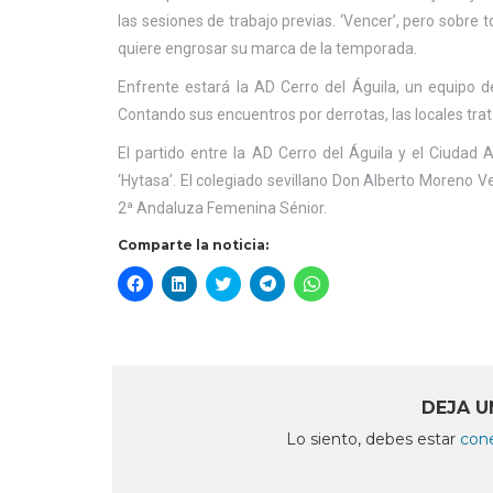
las sesiones de trabajo previas. ‘Vencer’, pero sobre 
quiere engrosar su marca de la temporada.
Enfrente estará la AD Cerro del Águila, un equipo d
Contando sus encuentros por derrotas, las locales tra
El partido entre la AD Cerro del Águila y el Ciudad 
‘Hytasa’. El colegiado sevillano Don Alberto Moreno Ve
2ª Andaluza Femenina Sénior.
Comparte la noticia:
Haz
Haz
Haz
Haz
Haz
clic
clic
clic
clic
clic
para
para
para
para
para
compartir
compartir
compartir
compartir
compartir
en
en
en
en
en
Facebook
LinkedIn
Twitter
Telegram
WhatsApp
(Se
(Se
(Se
(Se
(Se
abre
abre
abre
abre
abre
en
en
en
en
en
DEJA U
una
una
una
una
una
ventana
ventana
ventana
ventana
ventana
Lo siento, debes estar
con
nueva)
nueva)
nueva)
nueva)
nueva)