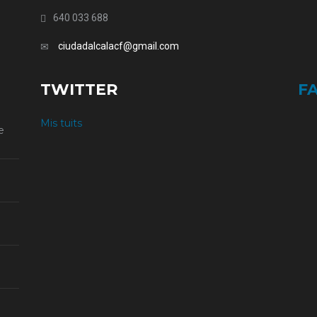
640 033 688
ciudadalcalacf@gmail.com
TWITTER
F
Mis tuits
e