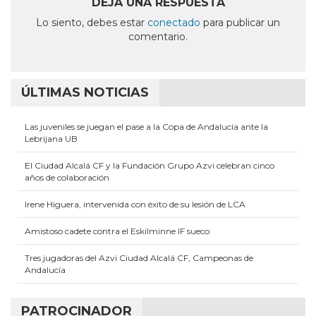
en
en
en
en
en
DEJA UNA RESPUESTA
una
una
una
una
una
ventana
ventana
ventana
ventana
ventana
Lo siento, debes estar
conectado
para publicar un
nueva)
nueva)
nueva)
nueva)
nueva)
comentario.
ÚLTIMAS NOTICIAS
Las juveniles se juegan el pase a la Copa de Andalucía ante la
Lebrijana UB
El Ciudad Alcalá CF y la Fundación Grupo Azvi celebran cinco
años de colaboración
Irene Higuera, intervenida con éxito de su lesión de LCA
Amistoso cadete contra el Eskilminne IF sueco
Tres jugadoras del Azvi Ciudad Alcalá CF, Campeonas de
Andalucía
PATROCINADOR