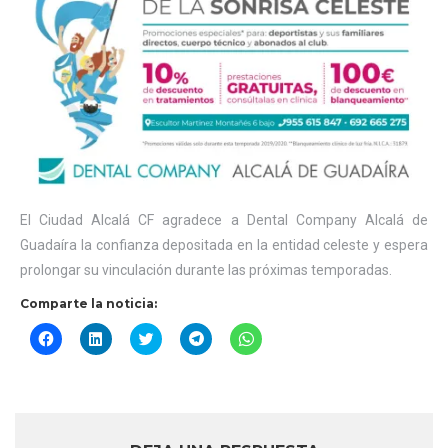
El Ciudad Alcalá CF agradece a Dental Company Alcalá de
Guadaíra la confianza depositada en la entidad celeste y espera
prolongar su vinculación durante las próximas temporadas.
Comparte la noticia:
Haz
Haz
Haz
Haz
Haz
clic
clic
clic
clic
clic
para
para
para
para
para
compartir
compartir
compartir
compartir
compartir
en
en
en
en
en
Facebook
LinkedIn
Twitter
Telegram
WhatsApp
(Se
(Se
(Se
(Se
(Se
abre
abre
abre
abre
abre