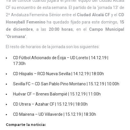
Ya se conoce cuando jugará el primer equipo del Ciudad Alcalá
CF su encuentro de esta semana. El partido de la ‘jornada 13’ de
2ª Andaluza Femenina Sénior entre el
Ciudad Alcalá CF
y el
CD
Honeyball Femenino
ha quedado fijado para este domingo,
15
de diciembre
, a las
20:00 horas
, en el
Campo Municipal
‘Oromana’
.
El resto de horarios de la jornada son los siguientes:
CD Fútbol Aficionado de Écija – UD Loreto | 14.12.19 |
17:30h
CD Híspalis – RCD Nueva Sevilla | 14.12.19 | 18:00h
Sevilla FC – CD San Pablo Pino Montano | 15.12.19 | 10:00h
Huévar CF – Brenes Balompié | 15.12.19 | 11:00h
CD Utrera – Azahar CF | 15.12.19 | 18:00h
CD Mairena – UD Villaverde | 15.12.19 | 18:30h
Comparte la noticia: