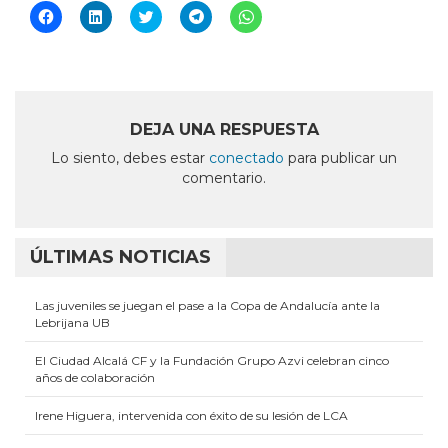
Haz
Haz
Haz
Haz
Haz
clic
clic
clic
clic
clic
para
para
para
para
para
compartir
compartir
compartir
compartir
compartir
en
en
en
en
en
Facebook
LinkedIn
Twitter
Telegram
WhatsApp
(Se
(Se
(Se
(Se
(Se
abre
abre
abre
abre
abre
en
en
en
en
en
DEJA UNA RESPUESTA
una
una
una
una
una
ventana
ventana
ventana
ventana
ventana
Lo siento, debes estar
conectado
para publicar un
nueva)
nueva)
nueva)
nueva)
nueva)
comentario.
ÚLTIMAS NOTICIAS
Las juveniles se juegan el pase a la Copa de Andalucía ante la
Lebrijana UB
El Ciudad Alcalá CF y la Fundación Grupo Azvi celebran cinco
años de colaboración
Irene Higuera, intervenida con éxito de su lesión de LCA