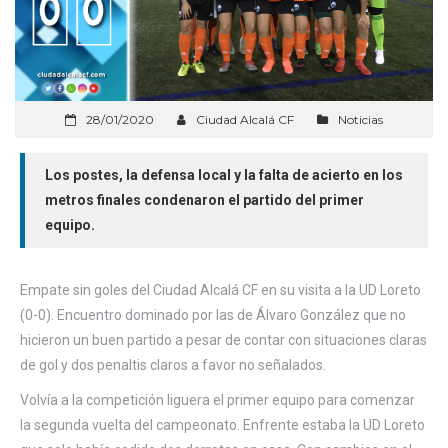
28/01/2020
Ciudad Alcalá CF
Noticias
Los postes, la defensa local y la falta de acierto en los
metros finales condenaron el partido del primer
equipo.
Empate sin goles del Ciudad Alcalá CF en su visita a la UD Loreto
(0-0). Encuentro dominado por las de Álvaro González que no
hicieron un buen partido a pesar de contar con situaciones claras
de gol y dos penaltis claros a favor no señalados.
Volvía a la competición liguera el primer equipo para comenzar
la segunda vuelta del campeonato. Enfrente estaba la UD Loreto