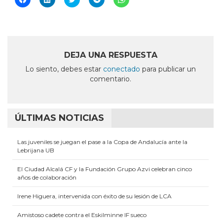
clic
clic
clic
clic
clic
para
para
para
para
para
compartir
compartir
compartir
compartir
compartir
en
en
en
en
en
Facebook
LinkedIn
Twitter
Telegram
WhatsApp
(Se
(Se
(Se
(Se
(Se
abre
abre
abre
abre
abre
en
en
en
en
en
DEJA UNA RESPUESTA
una
una
una
una
una
ventana
ventana
ventana
ventana
ventana
Lo siento, debes estar
conectado
para publicar un
nueva)
nueva)
nueva)
nueva)
nueva)
comentario.
ÚLTIMAS NOTICIAS
Las juveniles se juegan el pase a la Copa de Andalucía ante la
Lebrijana UB
El Ciudad Alcalá CF y la Fundación Grupo Azvi celebran cinco
años de colaboración
Irene Higuera, intervenida con éxito de su lesión de LCA
Amistoso cadete contra el Eskilminne IF sueco