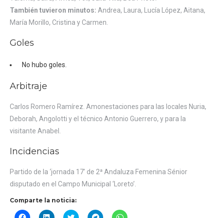
También tuvieron minutos:
Andrea, Laura, Lucía López, Aitana,
María Morillo, Cristina y Carmen.
Goles
No hubo goles.
Arbitraje
Carlos Romero Ramírez. Amonestaciones para las locales Nuria,
Deborah, Angolotti y el técnico Antonio Guerrero, y para la
visitante Anabel.
Incidencias
Partido de la ‘jornada 17’ de 2ª Andaluza Femenina Sénior
disputado en el Campo Municipal ‘Loreto’.
Comparte la noticia:
Haz
Haz
Haz
Haz
Haz