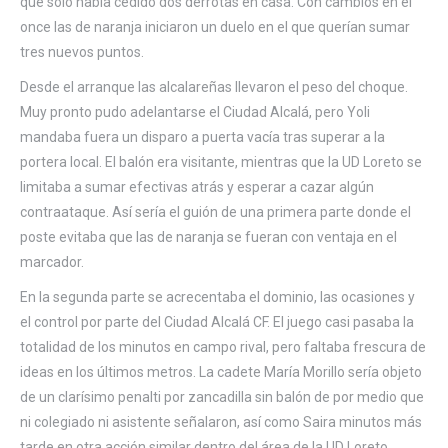
que solo había cedido dos derrotas en casa. Con cambios en el
once las de naranja iniciaron un duelo en el que querían sumar
tres nuevos puntos.
Desde el arranque las alcalareñas llevaron el peso del choque.
Muy pronto pudo adelantarse el Ciudad Alcalá, pero Yoli
mandaba fuera un disparo a puerta vacía tras superar a la
portera local. El balón era visitante, mientras que la UD Loreto se
limitaba a sumar efectivas atrás y esperar a cazar algún
contraataque. Así sería el guión de una primera parte donde el
poste evitaba que las de naranja se fueran con ventaja en el
marcador.
En la segunda parte se acrecentaba el dominio, las ocasiones y
el control por parte del Ciudad Alcalá CF. El juego casi pasaba la
totalidad de los minutos en campo rival, pero faltaba frescura de
ideas en los últimos metros. La cadete María Morillo sería objeto
de un clarísimo penalti por zancadilla sin balón de por medio que
ni colegiado ni asistente señalaron, así como Saira minutos más
tarde en otra acción similar dentro del área de la UD Loreto.