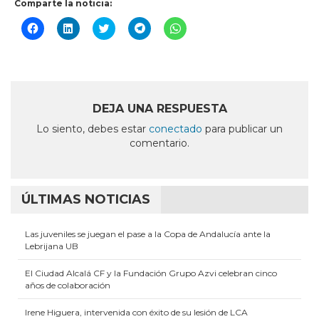
Comparte la noticia:
Haz
Haz
Haz
Haz
Haz
clic
clic
clic
clic
clic
para
para
para
para
para
compartir
compartir
compartir
compartir
compartir
en
en
en
en
en
Facebook
LinkedIn
Twitter
Telegram
WhatsApp
(Se
(Se
(Se
(Se
(Se
abre
abre
abre
abre
abre
en
en
en
en
en
DEJA UNA RESPUESTA
una
una
una
una
una
ventana
ventana
ventana
ventana
ventana
Lo siento, debes estar
conectado
para publicar un
nueva)
nueva)
nueva)
nueva)
nueva)
comentario.
ÚLTIMAS NOTICIAS
Las juveniles se juegan el pase a la Copa de Andalucía ante la
Lebrijana UB
El Ciudad Alcalá CF y la Fundación Grupo Azvi celebran cinco
años de colaboración
Irene Higuera, intervenida con éxito de su lesión de LCA