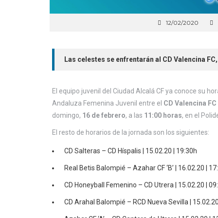
12/02/2020
Las celestes se enfrentarán al CD Valencina FC,
El equipo juvenil del Ciudad Alcalá CF ya conoce su hor
Andaluza Femenina Juvenil entre el
CD Valencina FC
domingo,
16 de febrero
, a las
11:00 horas
, en el Poli
El resto de horarios de la jornada son los siguientes:
CD Salteras – CD Híspalis | 15.02.20 | 19:30h
Real Betis Balompié – Azahar CF ‘B’ | 16.02.20 | 17
CD Honeyball Femenino – CD Utrera | 15.02.20 | 09
CD Arahal Balompié – RCD Nueva Sevilla | 15.02.20