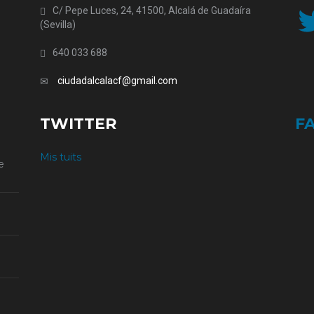
Twit
C/ Pepe Luces, 24, 41500, Alcalá de Guadaíra
(Sevilla)
640 033 688
ciudadalcalacf@gmail.com
TWITTER
F
Mis tuits
e