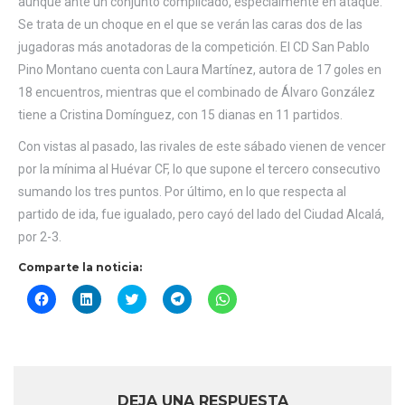
aunque ante un conjunto complicado, especialmente en ataque.
Se trata de un choque en el que se verán las caras dos de las
jugadoras más anotadoras de la competición. El CD San Pablo
Pino Montano cuenta con Laura Martínez, autora de 17 goles en
18 encuentros, mientras que el combinado de Álvaro González
tiene a Cristina Domínguez, con 15 dianas en 11 partidos.
Con vistas al pasado, las rivales de este sábado vienen de vencer
por la mínima al Huévar CF, lo que supone el tercero consecutivo
sumando los tres puntos. Por último, en lo que respecta al
partido de ida, fue igualado, pero cayó del lado del Ciudad Alcalá,
por 2-3.
Comparte la noticia:
Haz
Haz
Haz
Haz
Haz
clic
clic
clic
clic
clic
para
para
para
para
para
compartir
compartir
compartir
compartir
compartir
en
en
en
en
en
Facebook
LinkedIn
Twitter
Telegram
WhatsApp
(Se
(Se
(Se
(Se
(Se
abre
abre
abre
abre
abre
en
en
en
en
en
DEJA UNA RESPUESTA