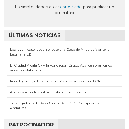
una
una
una
una
una
ventana
ventana
ventana
ventana
ventana
Lo siento, debes estar
conectado
para publicar un
nueva)
nueva)
nueva)
nueva)
nueva)
comentario.
ÚLTIMAS NOTICIAS
Las juveniles se juegan el pase a la Copa de Andalucía ante la
Lebrijana UB
El Ciudad Alcalá CF y la Fundación Grupo Azvi celebran cinco
años de colaboración
Irene Higuera, intervenida con éxito de su lesión de LCA
Amistoso cadete contra el Eskilminne IF sueco
Tres jugadoras del Azvi Ciudad Alcalá CF, Campeonas de
Andalucía
PATROCINADOR