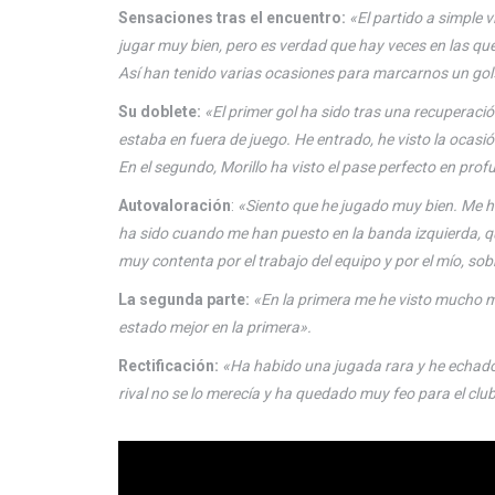
Sensaciones tras el encuentro:
«El partido a simple 
jugar muy bien, pero es verdad que hay veces en las qu
Así han tenido varias ocasiones para marcarnos un gol
Su doblete:
«El primer gol ha sido tras una recuperaci
estaba en fuera de juego. He entrado, he visto la ocasi
En el segundo, Morillo ha visto el pase perfecto en pro
Autovaloración
:
«Siento que he jugado muy bien. Me 
ha sido cuando me han puesto en la banda izquierda, q
muy contenta por el trabajo del equipo y por el mío, sob
La segunda parte:
«En la primera me he visto mucho 
estado mejor en la primera».
Rectificación:
«Ha habido una jugada rara y he echado 
rival no se lo merecía y ha quedado muy feo para el cl