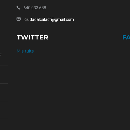
640 033 688
ciudadalcalacf@gmail.com
TWITTER
F
Mis tuits
e