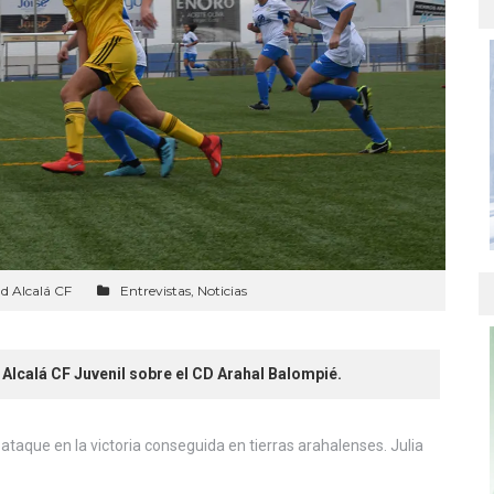
d Alcalá CF
Entrevistas
,
Noticias
d Alcalá CF Juvenil sobre el CD Arahal Balompié.
n ataque en la victoria conseguida en tierras arahalenses. Julia