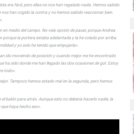
vista era fácil, pero ellas no nos han regalado nada. Hemos sabido
e nos han cogido la contra y no hemos sabido reaccionar bien.
».
ón en medio del campo. No veía opción de pasar, porque Andrea
ón porque la portera estaba adelantada y la he colado por arriba.
fundidad y yo solo he tenido que empujarla».
han ido moviendo de posición y cuando mejor me he encontrado
ue ha sido donde me han llegado las dos ocasiones de gol. Estoy
re todo».
mejor. Tampoco hemos estado mal en la segunda, pero hemos
el balón para atrás. Aunque esto no debería hacerlo nadie, la
ub que haya hecho eso».