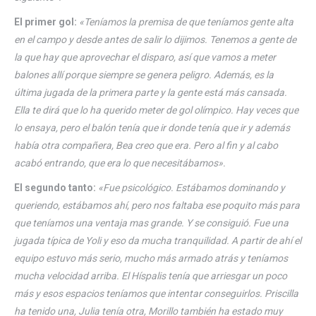
El primer gol:
«Teníamos la premisa de que teníamos gente alta
en el campo y desde antes de salir lo dijimos. Tenemos a gente de
la que hay que aprovechar el disparo, así que vamos a meter
balones allí porque siempre se genera peligro. Además, es la
última jugada de la primera parte y la gente está más cansada.
Ella te dirá que lo ha querido meter de gol olímpico. Hay veces que
lo ensaya, pero el balón tenía que ir donde tenía que ir y además
había otra compañera, Bea creo que era. Pero al fin y al cabo
acabó entrando, que era lo que necesitábamos».
El segundo tanto:
«Fue psicológico. Estábamos dominando y
queriendo, estábamos ahí, pero nos faltaba ese poquito más para
que teníamos una ventaja mas grande. Y se consiguió. Fue una
jugada típica de Yoli y eso da mucha tranquilidad. A partir de ahí el
equipo estuvo más serio, mucho más armado atrás y teníamos
mucha velocidad arriba. El Híspalis tenía que arriesgar un poco
más y esos espacios teníamos que intentar conseguirlos. Priscilla
ha tenido una, Julia tenía otra, Morillo también ha estado muy