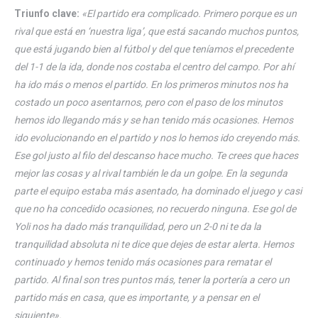
Triunfo clave:
«El partido era complicado. Primero porque es un
rival que está en ‘nuestra liga’, que está sacando muchos puntos,
que está jugando bien al fútbol y del que teníamos el precedente
del 1-1 de la ida, donde nos costaba el centro del campo. Por ahí
ha ido más o menos el partido. En los primeros minutos nos ha
costado un poco asentarnos, pero con el paso de los minutos
hemos ido llegando más y se han tenido más ocasiones. Hemos
ido evolucionando en el partido y nos lo hemos ido creyendo más.
Ese gol justo al filo del descanso hace mucho. Te crees que haces
mejor las cosas y al rival también le da un golpe. En la segunda
parte el equipo estaba más asentado, ha dominado el juego y casi
que no ha concedido ocasiones, no recuerdo ninguna. Ese gol de
Yoli nos ha dado más tranquilidad, pero un 2-0 ni te da la
tranquilidad absoluta ni te dice que dejes de estar alerta. Hemos
continuado y hemos tenido más ocasiones para rematar el
partido. Al final son tres puntos más, tener la portería a cero un
partido más en casa, que es importante, y a pensar en el
siguiente».