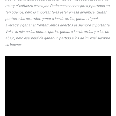
más y el esfuerzo es mayor. Podemos tener mejores y partidos no
tan buenos, pero lo importante es estar en esa dinámica. Quitar
puntos a los de arriba, ganar a los de arriba, ganar el ‘goal
average’ y ganar enfrentamientos directos es siempre importante.
Valen lo mismo los puntos que les ganas a los de arriba y a los de
abajo, pero ese ‘plus’ de ganar un partido a los de ‘mi liga’ siempre
es bueno».