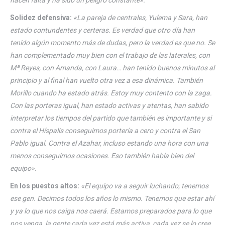
Solidez defensiva:
«La pareja de centrales, Yulema y Sara, han
estado contundentes y certeras. Es verdad que otro día han
tenido algún momento más de dudas, pero la verdad es que no. Se
han complementado muy bien con el trabajo de las laterales, con
Mª Reyes, con Amanda, con Laura… han tenido buenos minutos al
principio y al final han vuelto otra vez a esa dinámica. También
Morillo cuando ha estado atrás. Estoy muy contento con la zaga.
Con las porteras igual, han estado activas y atentas, han sabido
interpretar los tiempos del partido que también es importante y si
contra el Híspalis conseguimos portería a cero y contra el San
Pablo igual. Contra el Azahar, incluso estando una hora con una
menos conseguimos ocasiones. Eso también habla bien del
equipo».
En los puestos altos:
«El equipo va a seguir luchando; tenemos
ese gen. Decimos todos los años lo mismo. Tenemos que estar ahí
y ya lo que nos caiga nos caerá. Estamos preparados para lo que
nos venga, la gente cada vez está más activa, cada vez se lo cree