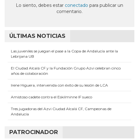
ventana
ventana
ventana
ventana
ventana
Lo siento, debes estar
conectado
para publicar un
nueva)
nueva)
nueva)
nueva)
nueva)
comentario.
ÚLTIMAS NOTICIAS
Las juveniles se juegan el pase a la Copa de Andalucía ante la
Lebrijana UB
El Ciudad Alcalá CF y la Fundación Grupo Azvi celebran cinco
años de colaboración
Irene Higuera, intervenida con éxito de su lesión de LCA
Amistoso cadete contra el Eskilminne IF sueco
Tres jugadoras del Azvi Ciudad Alcalá CF, Campeonas de
Andalucía
PATROCINADOR