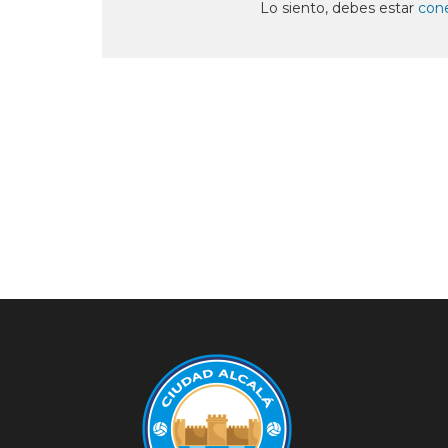
ventana
ventana
ventana
ventana
ventana
Lo siento, debes estar
con
nueva)
nueva)
nueva)
nueva)
nueva)