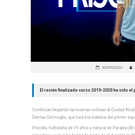
10/07/2020
El recién finalizado curso 2019-2020 ha sido el p
Continúan llegando las buenas noticias al Ciudad Alcalá
Dantas Germoglio, que lucirá la elástica del primer eq
Priscilla, futbolista de 19 años y natural de Paraiba (