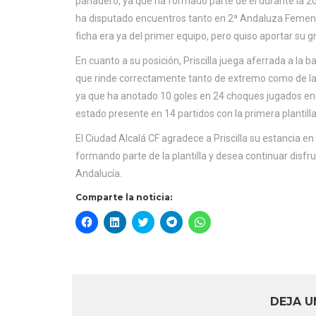
panadero, ya que ha formado parte de él durante la 2
ha disputado encuentros tanto en 2ª Andaluza Femen
ficha era ya del primer equipo, pero quiso aportar su gra
En cuanto a su posición, Priscilla juega aferrada a la
que rinde correctamente tanto de extremo como de lat
ya que ha anotado 10 goles en 24 choques jugados en l
estado presente en 14 partidos con la primera plantilla 
El Ciudad Alcalá CF agradece a Priscilla su estancia e
formando parte de la plantilla y desea continuar disfr
Andalucía.
Comparte la noticia:
Haz
Haz
Haz
Haz
Haz
clic
clic
clic
clic
clic
para
para
para
para
para
compartir
compartir
compartir
compartir
compartir
en
en
en
en
en
Facebook
LinkedIn
Twitter
Telegram
WhatsApp
(Se
(Se
(Se
(Se
(Se
abre
abre
abre
abre
abre
en
en
en
en
en
DEJA U
una
una
una
una
una