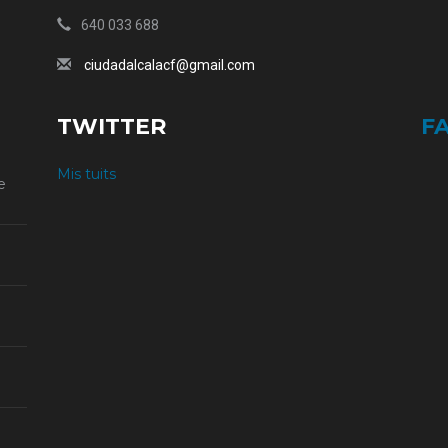
640 033 688
ciudadalcalacf@gmail.com
TWITTER
F
Mis tuits
e