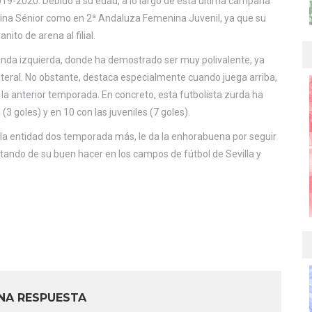
019-2020. Debido a su edad, a lo largo de esta última campaña
ina Sénior como en 2ª Andaluza Femenina Juvenil, ya que su
nito de arena al filial.
 banda izquierda, donde ha demostrado ser muy polivalente, ya
eral. No obstante, destaca especialmente cuando juega arriba,
a anterior temporada. En concreto, esta futbolista zurda ha
(3 goles) y en 10 con las juveniles (7 goles).
n la entidad dos temporada más, le da la enhorabuena por seguir
utando de su buen hacer en los campos de fútbol de Sevilla y
NA RESPUESTA