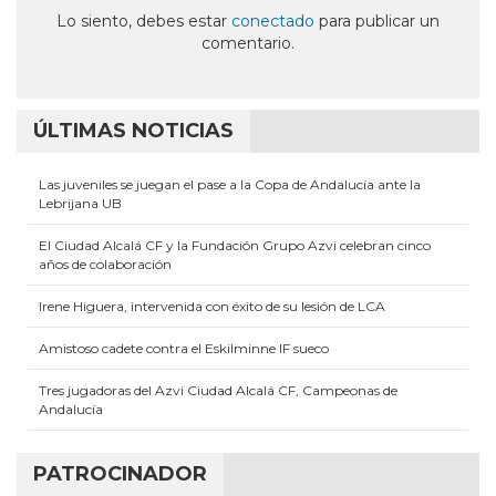
una
una
una
una
una
ventana
ventana
ventana
ventana
ventana
Lo siento, debes estar
conectado
para publicar un
nueva)
nueva)
nueva)
nueva)
nueva)
comentario.
ÚLTIMAS NOTICIAS
Las juveniles se juegan el pase a la Copa de Andalucía ante la
Lebrijana UB
El Ciudad Alcalá CF y la Fundación Grupo Azvi celebran cinco
años de colaboración
Irene Higuera, intervenida con éxito de su lesión de LCA
Amistoso cadete contra el Eskilminne IF sueco
Tres jugadoras del Azvi Ciudad Alcalá CF, Campeonas de
Andalucía
PATROCINADOR