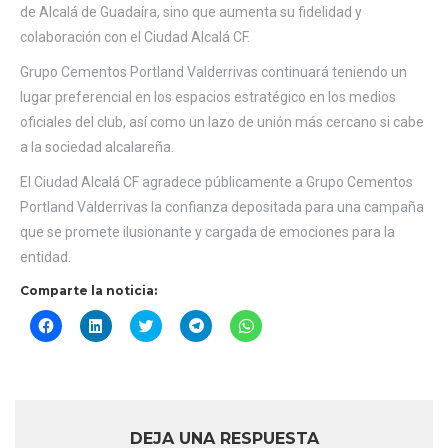
de Alcalá de Guadaíra, sino que aumenta su fidelidad y
colaboración con el Ciudad Alcalá CF.
Grupo Cementos Portland Valderrivas continuará teniendo un
lugar preferencial en los espacios estratégico en los medios
oficiales del club, así como un lazo de unión más cercano si cabe
a la sociedad alcalareña.
El Ciudad Alcalá CF agradece públicamente a Grupo Cementos
Portland Valderrivas la confianza depositada para una campaña
que se promete ilusionante y cargada de emociones para la
entidad.
Comparte la noticia:
Haz
Haz
Haz
Haz
Haz
clic
clic
clic
clic
clic
para
para
para
para
para
compartir
compartir
compartir
compartir
compartir
en
en
en
en
en
Facebook
LinkedIn
Twitter
Telegram
WhatsApp
(Se
(Se
(Se
(Se
(Se
abre
abre
abre
abre
abre
en
en
en
en
en
DEJA UNA RESPUESTA