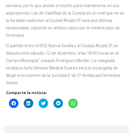
semana, por lo que ansían el triunfo para mantenerse en sus
aspiraciones. Las de Castilleja de la Cuesta es un rival que no se
le ha dado nada bien al Ciudad Alcalá CF esta dos últimas
temporadas, cayendo en ambos casos por la mínima lejos de
Oromana.
El partido entre el RCD Nueva Sevilla y el Ciudad Alcalá CF se
disputa este sábado, 12 de diciembre, a las 18:00 horas en el
Campo Municipal ‘Joaquín Rodríguez Morilla’. La colegiada
sevillana doña Génesis Medina Suárez será la encargada de
dirigir el encuentro de la ‘jornada 6’ de 2ª Andaluza Femenina
Sénior.
Comparte la noticia:
Haz
Haz
Haz
Haz
Haz
clic
clic
clic
clic
clic
para
para
para
para
para
compartir
compartir
compartir
compartir
compartir
en
en
en
en
en
Facebook
LinkedIn
Twitter
Telegram
WhatsApp
(Se
(Se
(Se
(Se
(Se
abre
abre
abre
abre
abre