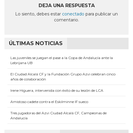
abre
abre
abre
abre
abre
en
en
en
en
en
DEJA UNA RESPUESTA
una
una
una
una
una
ventana
ventana
ventana
ventana
ventana
Lo siento, debes estar
conectado
para publicar un
nueva)
nueva)
nueva)
nueva)
nueva)
comentario.
ÚLTIMAS NOTICIAS
Las juveniles se juegan el pase a la Copa de Andalucía ante la
Lebrijana UB
El Ciudad Alcalá CF y la Fundación Grupo Azvi celebran cinco
años de colaboración
Irene Higuera, intervenida con éxito de su lesión de LCA
Amistoso cadete contra el Eskilminne IF sueco
Tres jugadoras del Azvi Ciudad Alcalá CF, Campeonas de
Andalucía