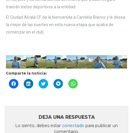
traerán éxitos deportivos a la entidad.
El Ciudad Alcalá CF da la bienvenida a Candela Blanco y le desea
la mejor de las suertes en esta nueva etapa que acaba de
comenzar en el club.
Comparte la noticia:
Haz
Haz
Haz
Haz
Haz
clic
clic
clic
clic
clic
para
para
para
para
para
compartir
compartir
compartir
compartir
compartir
en
en
en
en
en
Facebook
LinkedIn
Twitter
Telegram
WhatsApp
(Se
(Se
(Se
(Se
(Se
abre
abre
abre
abre
abre
en
en
en
en
en
DEJA UNA RESPUESTA
una
una
una
una
una
ventana
ventana
ventana
ventana
ventana
Lo siento, debes estar
conectado
para publicar un
nueva)
nueva)
nueva)
nueva)
nueva)
comentario.