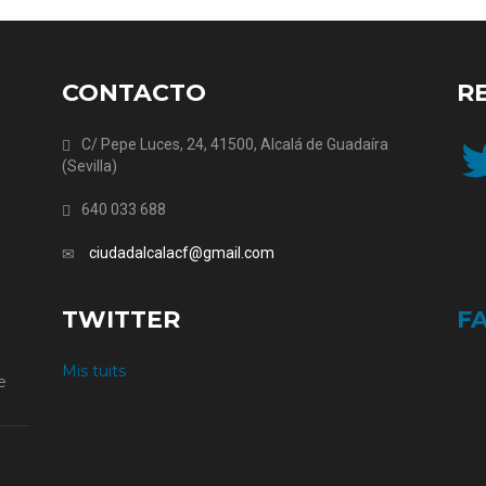
CONTACTO
R
Twit
C/ Pepe Luces, 24, 41500, Alcalá de Guadaíra
(Sevilla)
640 033 688
ciudadalcalacf@gmail.com
TWITTER
F
Mis tuits
e