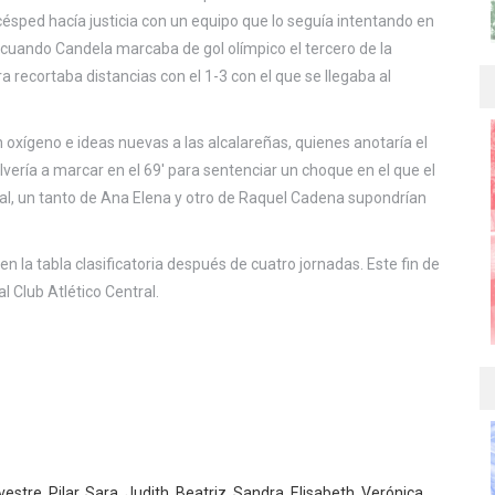
césped hacía justicia con un equipo que lo seguía intentando en
 cuando Candela marcaba de gol olímpico el tercero de la
 recortaba distancias con el 1-3 con el que se llegaba al
oxígeno e ideas nuevas a las alcalareñas, quienes anotaría el
vería a marcar en el 69′ para sentenciar un choque en el que el
inal, un tanto de Ana Elena y otro de Raquel Cadena supondrían
en la tabla clasificatoria después de cuatro jornadas. Este fin de
 Club Atlético Central.
estre, Pilar, Sara, Judith, Beatriz, Sandra, Elisabeth, Verónica,