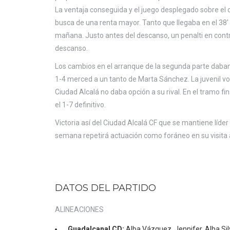
La ventaja conseguida y el juego desplegado sobre el 
busca de una renta mayor. Tanto que llegaba en el 38′
mañana. Justo antes del descanso, un penalti en contra
descanso.
Los cambios en el arranque de la segunda parte daban 
1-4 merced a un tanto de Marta Sánchez. La juvenil vol
Ciudad Alcalá no daba opción a su rival. En el tramo f
el 1-7 definitivo.
Victoria así del Ciudad Alcalá CF que se mantiene líder 
semana repetirá actuación como foráneo en su visita al
DATOS DEL PARTIDO
ALINEACIONES
Guadalcanal CD:
Alba Vázquez, Jennifer, Alba Silv