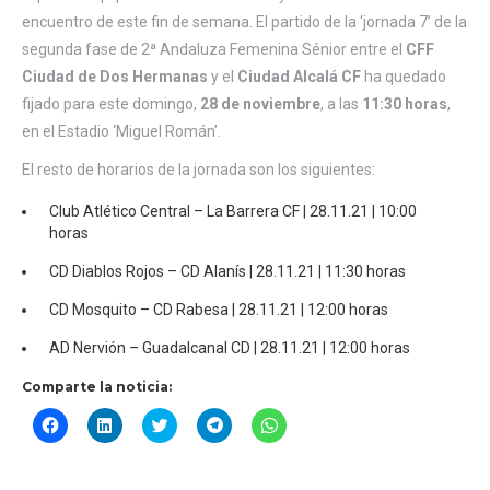
encuentro de este fin de semana. El partido de la ‘jornada 7’ de la
segunda fase de 2ª Andaluza Femenina Sénior entre el
CFF
Ciudad de Dos Hermanas
y el
Ciudad Alcalá CF
ha quedado
fijado para este domingo,
28 de noviembre
, a las
11:30 horas
,
en el Estadio ‘Miguel Román’.
El resto de horarios de la jornada son los siguientes:
Club Atlético Central – La Barrera CF | 28.11.21 | 10:00
horas
CD Diablos Rojos – CD Alanís | 28.11.21 | 11:30 horas
CD Mosquito – CD Rabesa | 28.11.21 | 12:00 horas
AD Nervión – Guadalcanal CD | 28.11.21 | 12:00 horas
Comparte la noticia:
Haz
Haz
Haz
Haz
Haz
clic
clic
clic
clic
clic
para
para
para
para
para
compartir
compartir
compartir
compartir
compartir
en
en
en
en
en