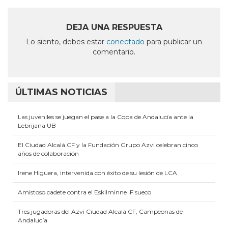
Facebook
LinkedIn
Twitter
Telegram
WhatsApp
(Se
(Se
(Se
(Se
(Se
abre
abre
abre
abre
abre
en
en
en
en
en
DEJA UNA RESPUESTA
una
una
una
una
una
ventana
ventana
ventana
ventana
ventana
Lo siento, debes estar
conectado
para publicar un
nueva)
nueva)
nueva)
nueva)
nueva)
comentario.
ÚLTIMAS NOTICIAS
Las juveniles se juegan el pase a la Copa de Andalucía ante la
Lebrijana UB
El Ciudad Alcalá CF y la Fundación Grupo Azvi celebran cinco
años de colaboración
Irene Higuera, intervenida con éxito de su lesión de LCA
Amistoso cadete contra el Eskilminne IF sueco
Tres jugadoras del Azvi Ciudad Alcalá CF, Campeonas de
Andalucía