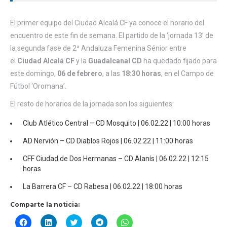
El primer equipo del Ciudad Alcalá CF ya conoce el horario del
encuentro de este fin de semana. El partido de la ‘jornada 13’ de
la segunda fase de 2ª Andaluza Femenina Sénior entre
el
Ciudad Alcalá CF
y la
Guadalcanal CD
ha quedado fijado para
este domingo,
06 de febrero
, a las
18:30 horas
, en el Campo de
Fútbol ‘Oromana’.
El resto de horarios de la jornada son los siguientes:
Club Atlético Central – CD Mosquito | 06.02.22 | 10:00 horas
AD Nervión – CD Diablos Rojos | 06.02.22 | 11:00 horas
CFF Ciudad de Dos Hermanas – CD Alanís | 06.02.22 | 12:15
horas
La Barrera CF – CD Rabesa | 06.02.22 | 18:00 horas
Comparte la noticia:
Haz
Haz
Haz
Haz
Haz