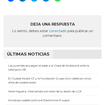
clic
clic
clic
clic
clic
para
para
para
para
para
compartir
compartir
compartir
compartir
compartir
en
en
en
en
en
Facebook
LinkedIn
Twitter
Telegram
WhatsApp
(Se
(Se
(Se
(Se
(Se
abre
abre
abre
abre
abre
en
en
en
en
en
DEJA UNA RESPUESTA
una
una
una
una
una
ventana
ventana
ventana
ventana
ventana
Lo siento, debes estar
conectado
para publicar un
nueva)
nueva)
nueva)
nueva)
nueva)
comentario.
ÚLTIMAS NOTICIAS
Las juveniles se juegan el pase a la Copa de Andalucía ante la
Lebrijana UB
El Ciudad Alcalá CF y la Fundación Grupo Azvi celebran cinco
años de colaboración
Irene Higuera, intervenida con éxito de su lesión de LCA
Amistoso cadete contra el Eskilminne IF sueco