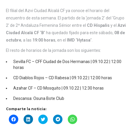
El filial del Azvi Ciudad Alcalá CF ya conoce el horario del
encuentro de esta semana. El partido de la ‘jornada 2’ del ‘Grupo
2’ de 2ª Andaluza Femenina Sénior entre el
CD Híspalis
y el
Azvi
Ciudad Alcalá CF ‘B’
ha quedado fijado para este sábado,
08 de
octubre
, a las
19:00 horas
, en el
IMD ‘Hytasa’
.
El resto de horarios de la jornada son los siguientes:
Sevilla FC – CFF Ciudad de Dos Hermanas | 09.10.22 | 12:00
horas
CD Diablos Rojos – CD Rabesa | 09.10.22 | 12:00 horas
Azahar CF – CD Mosquito | 09.10.22 | 12:30 horas
Descansa: Osuna Bote Club
Comparte la noticia:
Haz
Haz
Haz
Haz
Haz
clic
clic
clic
clic
clic
para
para
para
para
para
compartir
compartir
compartir
compartir
compartir