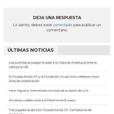
en
en
en
en
en
Facebook
LinkedIn
Twitter
Telegram
WhatsApp
(Se
(Se
(Se
(Se
(Se
abre
abre
abre
abre
abre
en
en
en
en
en
DEJA UNA RESPUESTA
una
una
una
una
una
ventana
ventana
ventana
ventana
ventana
Lo siento, debes estar
conectado
para publicar un
nueva)
nueva)
nueva)
nueva)
nueva)
comentario.
ÚLTIMAS NOTICIAS
Las juveniles se juegan el pase a la Copa de Andalucía ante la
Lebrijana UB
El Ciudad Alcalá CF y la Fundación Grupo Azvi celebran cinco
años de colaboración
Irene Higuera, intervenida con éxito de su lesión de LCA
Amistoso cadete contra el Eskilminne IF sueco
Tres jugadoras del Azvi Ciudad Alcalá CF, Campeonas de