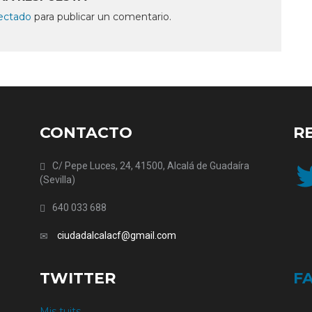
ectado
para publicar un comentario.
CONTACTO
R
Twit
C/ Pepe Luces, 24, 41500, Alcalá de Guadaíra
(Sevilla)
640 033 688
ciudadalcalacf@gmail.com
TWITTER
F
Mis tuits