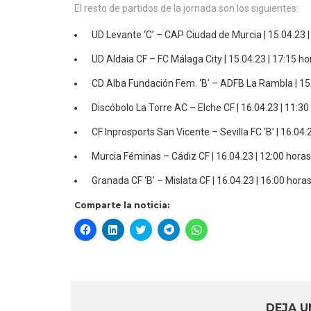
El resto de partidos de la jornada son los siguientes:
UD Levante ‘C’ – CAP Ciudad de Murcia | 15.04.23 |
UD Aldaia CF – FC Málaga City | 15.04.23 | 17:15 ho
CD Alba Fundación Fem. ‘B’ – ADFB La Rambla | 15.
Discóbolo La Torre AC – Elche CF | 16.04.23 | 11:30
CF Inprosports San Vicente – Sevilla FC ‘B’ | 16.04.
Murcia Féminas – Cádiz CF | 16.04.23 | 12:00 horas
Granada CF ‘B’ – Mislata CF | 16.04.23 | 16:00 hora
Comparte la noticia:
Haz
Haz
Haz
Haz
Haz
clic
clic
clic
clic
clic
para
para
para
para
para
compartir
compartir
compartir
compartir
compartir
en
en
en
en
en
Facebook
LinkedIn
Twitter
Telegram
WhatsApp
(Se
(Se
(Se
(Se
(Se
abre
abre
abre
abre
abre
en
en
en
en
en
DEJA U