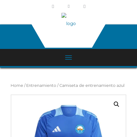
Home
/
Entrenamiento
/ Camiseta de entrenamiento azul