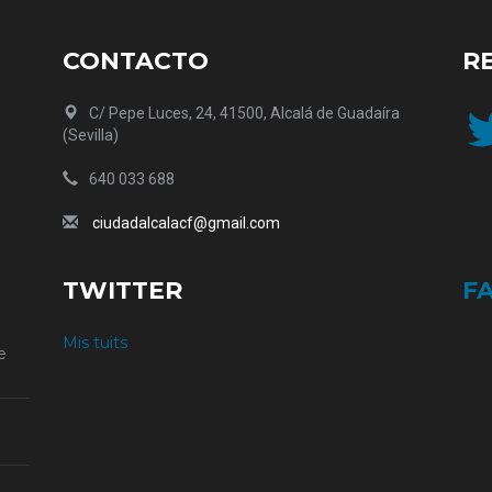
CONTACTO
R
Twit
C/ Pepe Luces, 24, 41500, Alcalá de Guadaíra
(Sevilla)
640 033 688
ciudadalcalacf@gmail.com
TWITTER
F
Mis tuits
e